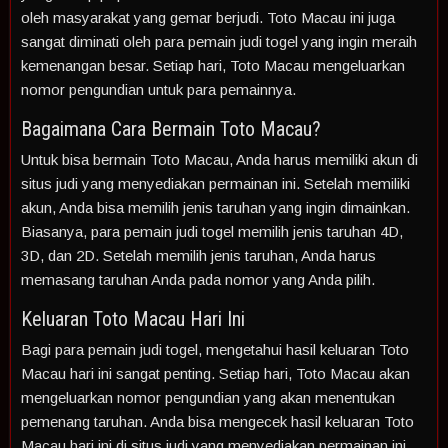
oleh masyarakat yang gemar berjudi. Toto Macau ini juga
sangat diminati oleh para pemain judi togel yang ingin meraih
kemenangan besar. Setiap hari, Toto Macau mengeluarkan
nomor pengundian untuk para pemainnya.
Bagaimana Cara Bermain Toto Macau?
Untuk bisa bermain Toto Macau, Anda harus memiliki akun di
situs judi yang menyediakan permainan ini. Setelah memiliki
akun, Anda bisa memilih jenis taruhan yang ingin dimainkan.
Biasanya, para pemain judi togel memilih jenis taruhan 4D,
3D, dan 2D. Setelah memilih jenis taruhan, Anda harus
memasang taruhan Anda pada nomor yang Anda pilih.
Keluaran Toto Macau Hari Ini
Bagi para pemain judi togel, mengetahui hasil keluaran Toto
Macau hari ini sangat penting. Setiap hari, Toto Macau akan
mengeluarkan nomor pengundian yang akan menentukan
pemenang taruhan. Anda bisa mengecek hasil keluaran Toto
Macau hari ini di situs judi yang menyediakan permainan ini.