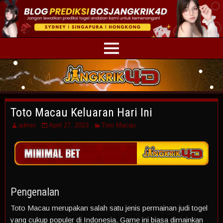
Toto Macau Keluaran Hari Ini
admin
April 27, 2023
Toto Macau
Pengenalan
Toto Macau merupakan salah satu jenis permainan judi togel
yang cukup populer di Indonesia. Game ini biasa dimainkan