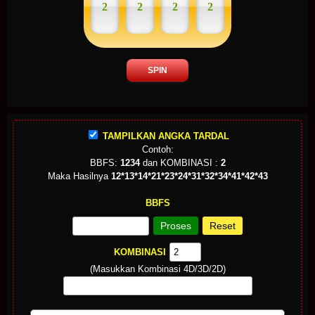
TAMPILKAN ANGKA TARDAL
Contoh:
BBFS:
1234
dan KOMBINASI :
2
Maka Hasilnya
12*13*14*21*23*24*31*32*34*41*42*43
BBFS
KOMBINASI
(Masukkan Kombinasi 4D/3D/2D)