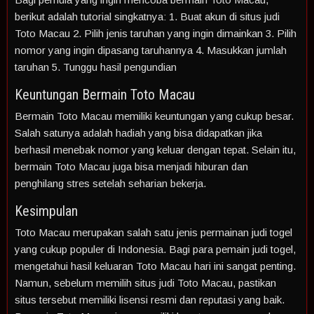
berikut adalah tutorial singkatnya: 1. Buat akun di situs judi
Toto Macau 2. Pilih jenis taruhan yang ingin dimainkan 3. Pilih
nomor yang ingin dipasang taruhannya 4. Masukkan jumlah
taruhan 5. Tunggu hasil pengundian
Keuntungan Bermain Toto Macau
Bermain Toto Macau memiliki keuntungan yang cukup besar.
Salah satunya adalah hadiah yang bisa didapatkan jika
berhasil menebak nomor yang keluar dengan tepat. Selain itu,
bermain Toto Macau juga bisa menjadi hiburan dan
penghilang stres setelah seharian bekerja.
Kesimpulan
Toto Macau merupakan salah satu jenis permainan judi togel
yang cukup populer di Indonesia. Bagi para pemain judi togel,
mengetahui hasil keluaran Toto Macau hari ini sangat penting.
Namun, sebelum memilih situs judi Toto Macau, pastikan
situs tersebut memiliki lisensi resmi dan reputasi yang baik.