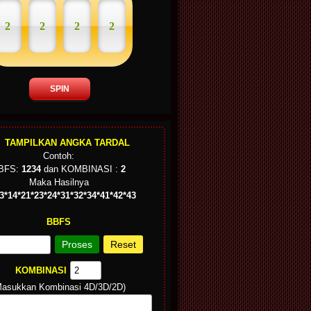
TAMPILKAN ANGKA TARDAL
Contoh:
BFS:
1234
dan KOMBINASI :
2
Maka Hasilnya
3*14*21*23*24*31*32*34*41*42*43
BBFS
KOMBINASI
Masukkan Kombinasi 4D/3D/2D)