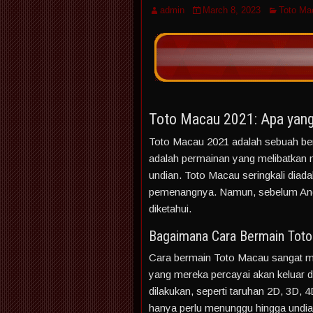
admin
March 8, 2023
Toto Ma
Toto Macau 2021: Apa yang
Toto Macau 2021 adalah sebuah bent
adalah permainan yang melibatkan
undian. Toto Macau seringkali diada
pemenangnya. Namun, sebelum Anda
diketahui.
Bagaimana Cara Bermain Tot
Cara bermain Toto Macau sangat m
yang mereka percayai akan keluar d
dilakukan, seperti taruhan 2D, 3D, 
hanya perlu menunggu hingga undian