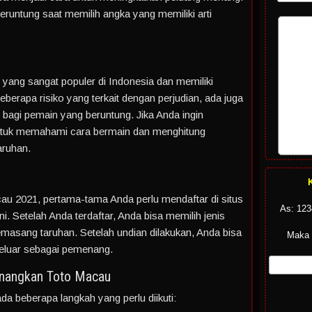
eruntung saat memilih angka yang memiliki arti
yang sangat populer di Indonesia dan memiliki
erapa risiko yang terkait dengan perjudian, ada juga
 bagi pemain yang beruntung. Jika Anda ingin
untuk memahami cara bermain dan menghitung
ruhan.
u 2021, pertama-tama Anda perlu mendaftar di situs
As: 123
. Setelah Anda terdaftar, Anda bisa memilih jenis
emasang taruhan. Setelah undian dilakukan, Anda bisa
Maka 
keluar sebagai pemenang.
nangkan Toto Macau
 beberapa langkah yang perlu diikuti: