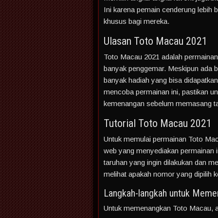
Ini karena pemain cenderung lebih b
khusus bagi mereka.
Ulasan Toto Macau 2021
Toto Macau 2021 adalah permainan 
banyak penggemar. Meskipun ada beb
banyak hadiah yang bisa didapatkan
mencoba permainan ini, pastikan 
kemenangan sebelum memasang ta
Tutorial Toto Macau 2021
Untuk memulai permainan Toto Maca
web yang menyediakan permainan ini
taruhan yang ingin dilakukan dan m
melihat apakah nomor yang dipilih 
Langkah-langkah untuk Meme
Untuk memenangkan Toto Macau, ada