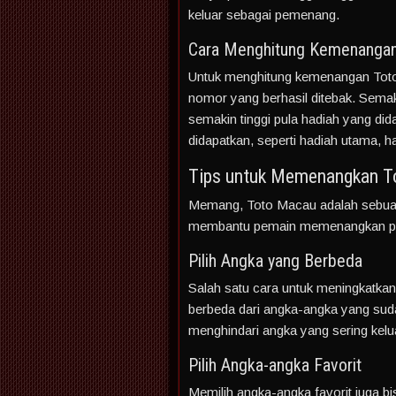
keluar sebagai pemenang.
Cara Menghitung Kemenanga
Untuk menghitung kemenangan Toto
nomor yang berhasil ditebak. Sema
semakin tinggi pula hadiah yang did
didapatkan, seperti hadiah utama, ha
Tips untuk Memenangkan T
Memang, Toto Macau adalah sebuah b
membantu pemain memenangkan p
Pilih Angka yang Berbeda
Salah satu cara untuk meningkatka
berbeda dari angka-angka yang sud
menghindari angka yang sering kel
Pilih Angka-angka Favorit
Memilih angka-angka favorit juga b