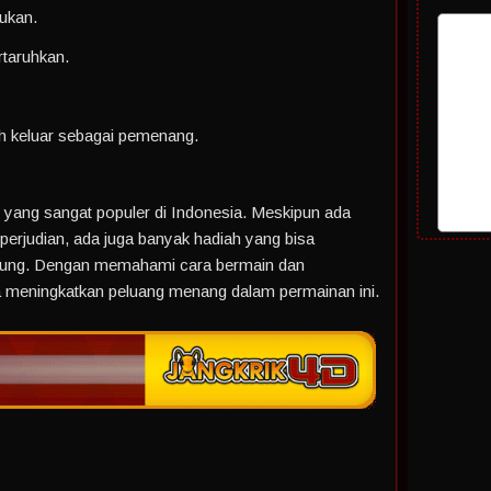
kukan.
rtaruhkan.
ih keluar sebagai pemenang.
yang sangat populer di Indonesia. Meskipun ada
 perjudian, ada juga banyak hadiah yang bisa
ntung. Dengan memahami cara bermain dan
 meningkatkan peluang menang dalam permainan ini.