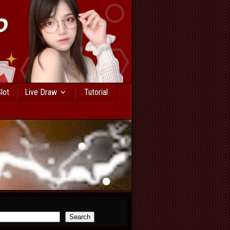
lot
Live Draw
Tutorial
Search