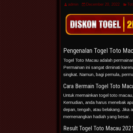
admin
December 20, 2022
To
Pengenalan Togel Toto Ma
Togel Toto Macau adalah permainan 
Permainan ini sangat diminati kar
singkat. Namun, bagi pemula, perma
Cara Bermain Togel Toto Mac
Untuk memainkan togel toto macau, 
Kemudian, anda harus menebak apaka
depan, tengah, atau belakang. Jika
memenangkan hadiah yang besar.
Result Togel Toto Macau 202