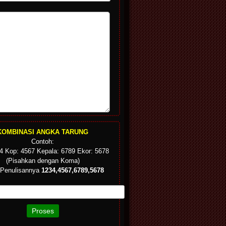
KOMBINASI ANGKA TARUNG
Contoh:
4 Kop: 4567 Kepala: 6789 Ekor: 5678
(Pisahkan dengan Koma)
Penulisannya
1234,4567,6789,5678