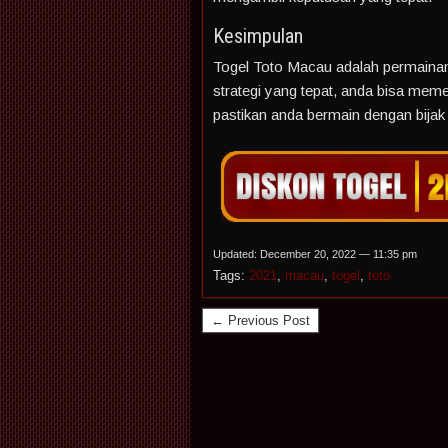
Kesimpulan
Togel Toto Macau adalah permainan 
strategi yang tepat, anda bisa me
pastikan anda bermain dengan bijak
Updated: December 20, 2022 — 11:35 pm
Tags:
2021
,
macau
,
togel
,
toto
← Previous Post