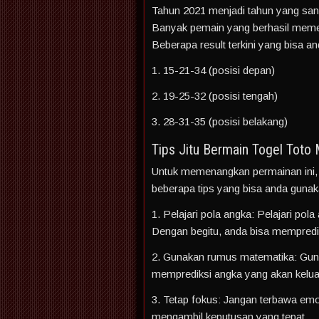
Tahun 2021 menjadi tahun yang san
Banyak pemain yang berhasil meme
Beberapa result terkini yang bisa a
1. 15-21-34 (posisi depan)
2. 19-25-32 (posisi tengah)
3. 28-31-35 (posisi belakang)
Tips Jitu Bermain Togel Toto
Untuk memenangkan permainan ini, an
beberapa tips yang bisa anda gunak
1. Pelajari pola angka: Pelajari pol
Dengan begitu, anda bisa mempredik
2. Gunakan rumus matematika: Gu
memprediksi angka yang akan kelua
3. Tetap fokus: Jangan terbawa emo
mengambil keputusan yang tepat.