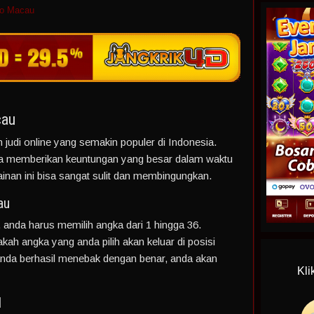
to Macau
cau
judi online yang semakin populer di Indonesia.
ena memberikan keuntungan yang besar dalam waktu
inan ini bisa sangat sulit dan membingungkan.
au
anda harus memilih angka dari 1 hingga 36.
h angka yang anda pilih akan keluar di posisi
 anda berhasil menebak dengan benar, anda akan
1