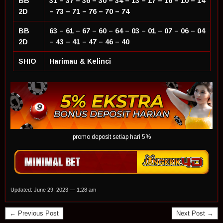
BB
31 – 37 – 36 – 30 – 34 – 13 – 17 – 16 – 10 – 14
2D
– 73 – 71 – 76 – 70 – 74
BB
63 – 61 – 67 – 60 – 64 – 03 – 01 – 07 – 06 – 04
2D
– 43 – 41 – 47 – 46 – 40
SHIO
Harimau & Kelinci
promo deposit setiap hari 5%
Updated: June 29, 2023 — 1:28 am
← Previous Post
Next Post →