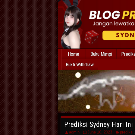
Home
Buku Mimpi
Prediks
Bukti Withdraw
Prediksi Sydney Hari In
admin
June 16, 2023
prediksi