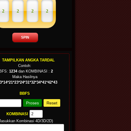
TAMPILKAN ANGKA TARDAL
Contoh:
BFS:
1234
dan KOMBINASI :
2
Maka Hasilnya
3*14*21*23*24*31*32*34*41*42*43
BBFS
KOMBINASI
Masukkan Kombinasi 4D/3D/2D)