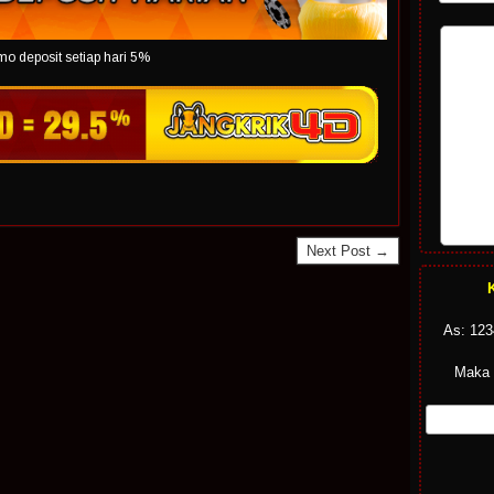
mo deposit setiap hari 5%
Next Post →
As: 123
Maka 