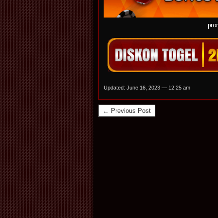
pro
Updated: June 16, 2023 — 12:25 am
← Previous Post