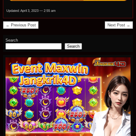
Updated: April 3, 2023 — 2:55 am
← Previous Post
Next Post →
Search
Search