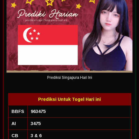
Prediksi Singapura Hari Ini
Prediksi Untuk Togel Hari ini
BBFS
963475
AI
3475
CB
3 & 6