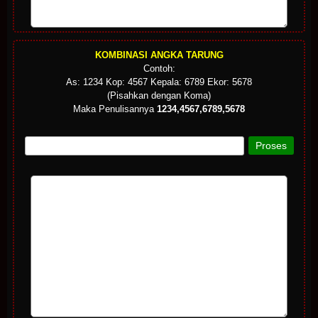
KOMBINASI ANGKA TARUNG
Contoh:
As: 1234 Kop: 4567 Kepala: 6789 Ekor: 5678
(Pisahkan dengan Koma)
Maka Penulisannya
1234,4567,6789,5678