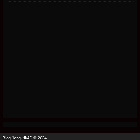
Blog Jangkrik4D © 2024