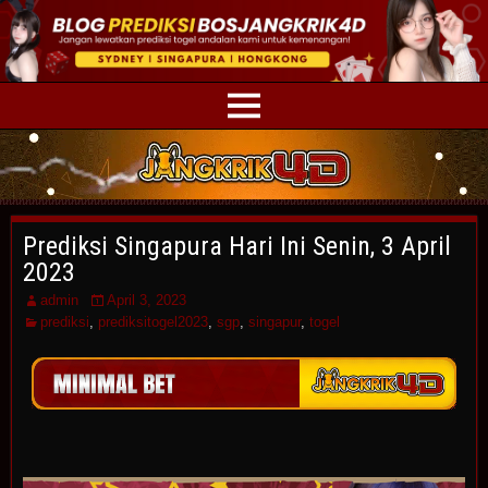
Prediksi Singapura Hari Ini Senin, 3 April
2023
admin
April 3, 2023
prediksi
,
prediksitogel2023
,
sgp
,
singapur
,
togel