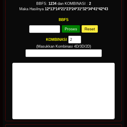
BBFS:
1234
dan KOMBINASI :
2
Maka Hasilnya
12*13*14*21*23*24*31*32*34*41*42*43
BBFS
KOMBINASI
(Masukkan Kombinasi 4D/3D/2D)