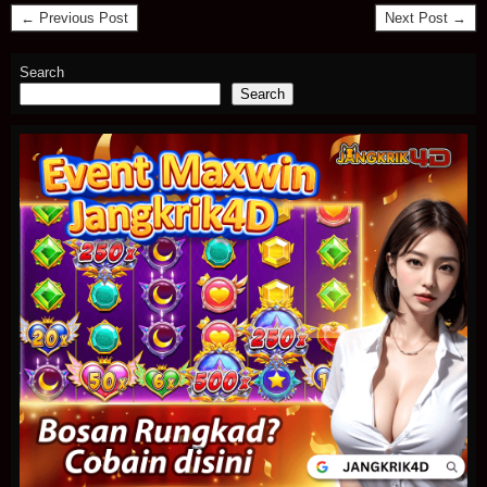
← Previous Post
Next Post →
Search
Search