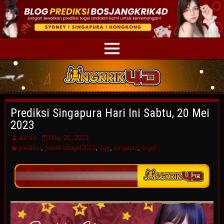
Prediksi Singapura Hari Ini Sabtu, 20 Mei
2023
admin
May 20, 2023
prediksi
,
prediksitogel2023
,
sgp
,
singapur
,
togel