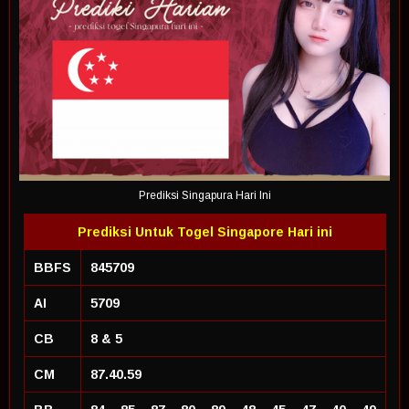
Prediksi Singapura Hari Ini
Prediksi Untuk Togel Singapore Hari ini
BBFS
845709
AI
5709
CB
8 & 5
CM
87.40.59