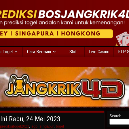
i Togel
Cara Bermain
Slot
Live Casino
RTP S
Search
 Ini Rabu, 24 Mei 2023
prediksitogel2023
,
sgp
,
singapur
,
togel