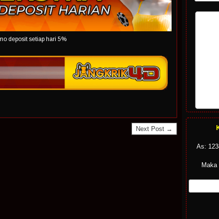
mo deposit setiap hari 5%
Next Post →
As: 123
Maka 