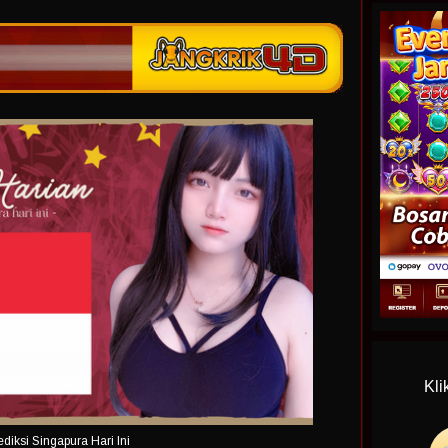
ediksi Singapura Hari Ini