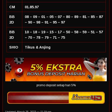
CM
01.85.97
BB
08 – 09 – 01 – 05 – 07 – 80 – 89 – 81 – 85 – 87
2D
– 90 – 98 – 91 – 95 – 97
BB
10 – 18 – 19 – 15 – 17 – 50 – 58 – 59 – 51 – 57
2D
– 70 – 78 – 79 – 71 – 75
SHIO
Tikus & Anjing
promo deposit setiap hari 5%
Updated: March 25, 2023 — 11:19 pm