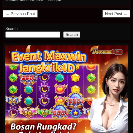
← Previous Post
Next Post →
Search
Search