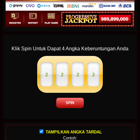
TAMPILKAN ANGKA TARDAL
Contoh: