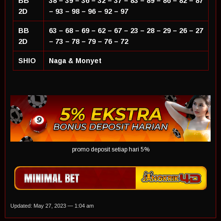
BB
38 – 39 – 36 – 32 – 37 – 83 – 89 – 86 – 82 – 87
2D
– 93 – 98 – 96 – 92 – 97
BB
63 – 68 – 69 – 62 – 67 – 23 – 28 – 29 – 26 – 27
2D
– 73 – 78 – 79 – 76 – 72
SHIO
Naga & Monyet
promo deposit setiap hari 5%
Updated: May 27, 2023 — 1:04 am