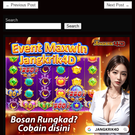
← Previous Post
Next Post →
Search
Search