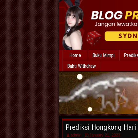
Home
Buku Mimpi
Prediks
Bukti Withdraw
Prediksi Hongkong Hari 
admin
January 21, 2023