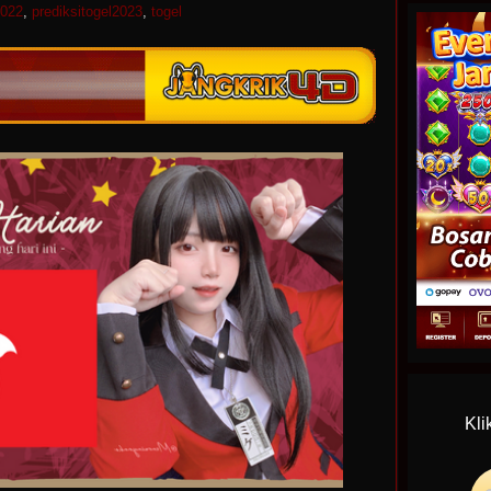
2022
,
prediksitogel2023
,
togel