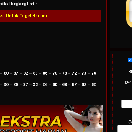
ediksi Hongkong Hari Ini
si Untuk Togel Hari ini
B
 – 80 – 87 – 82 – 83 – 86 – 70 – 78 – 72 – 73 – 76
12*1
 – 30 – 38 – 37 – 32 – 36 – 60 – 68 – 67 – 62 – 63
(