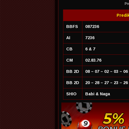
Pr
Predik
BBFS
087236
AI
7236
CB
6 & 7
CM
02.83.76
BB 2D
08 – 07 – 02 – 03 – 06
BB 2D
20 – 28 – 27 – 23 – 26
SHIO
Babi & Naga