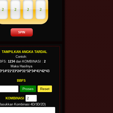
TAMPILKAN ANGKA TARDAL
Contoh:
BFS:
1234
dan KOMBINASI :
2
Maka Hasilnya
3*14*21*23*24*31*32*34*41*42*43
BBFS
KOMBINASI
Masukkan Kombinasi 4D/3D/2D)