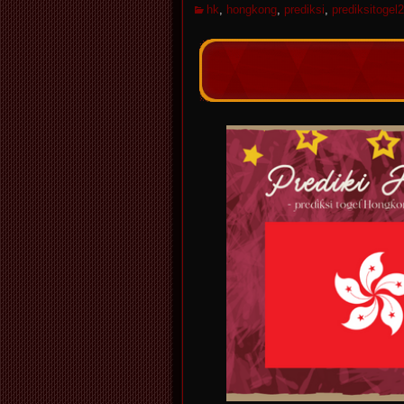
hk
,
hongkong
,
prediksi
,
prediksitogel