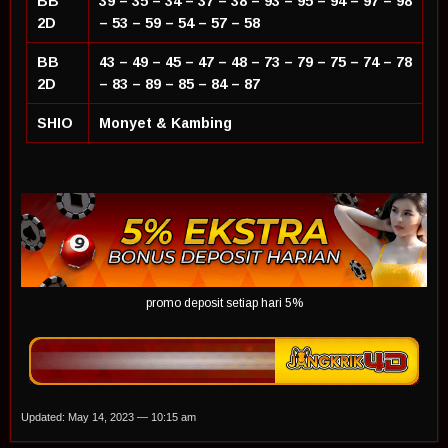
BB
39 – 35 – 34 – 37 – 38 – 93 – 95 – 94 – 97 – 98
2D
– 53 – 59 – 54 – 57 – 58
BB
43 – 49 – 45 – 47 – 48 – 73 – 79 – 75 – 74 – 78
2D
– 83 – 89 – 85 – 84 – 87
SHIO
Monyet & Kambing
promo deposit setiap hari 5%
Updated: May 14, 2023 — 10:15 am