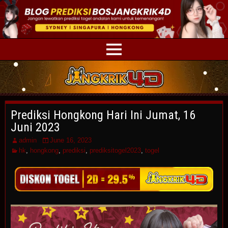
Prediksi Hongkong Hari Ini Jumat, 16
Juni 2023
admin
June 16, 2023
hk
,
hongkong
,
prediksi
,
prediksitogel2023
,
togel