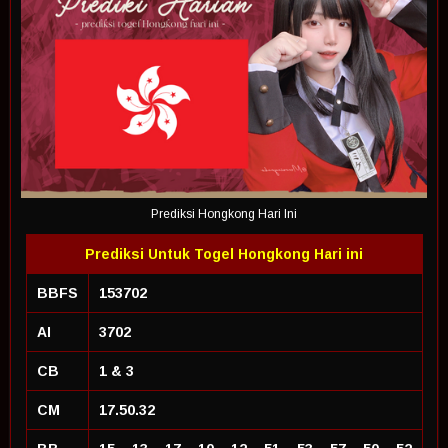
Prediksi Hongkong Hari Ini
Prediksi Untuk Togel Hongkong Hari ini
BBFS
153702
AI
3702
CB
1 & 3
CM
17.50.32