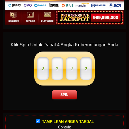
TAMPILKAN ANGKA TARDAL
Contoh: