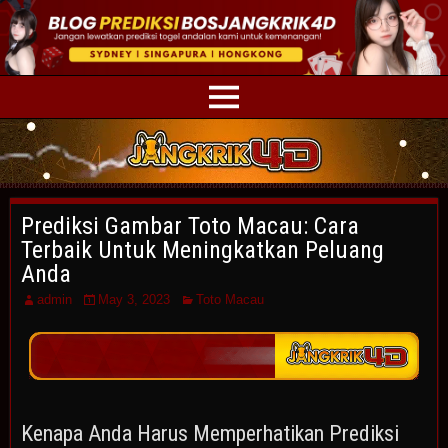
Prediksi Gambar Toto Macau: Cara
Terbaik Untuk Meningkatkan Peluang
Anda
admin
May 3, 2023
Toto Macau
Kenapa Anda Harus Memperhatikan Prediksi