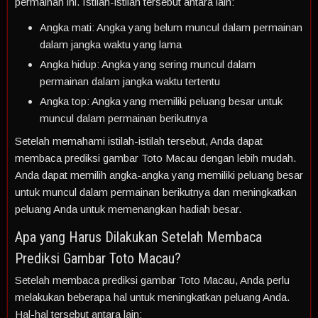
permainan ini. Istilah-istilah tersebut antara lain:
Angka mati: Angka yang belum muncul dalam permainan
dalam jangka waktu yang lama
Angka hidup: Angka yang sering muncul dalam
permainan dalam jangka waktu tertentu
Angka top: Angka yang memiliki peluang besar untuk
muncul dalam permainan berikutnya
Setelah memahami istilah-istilah tersebut, Anda dapat
membaca prediksi gambar Toto Macau dengan lebih mudah.
Anda dapat memilih angka-angka yang memiliki peluang besar
untuk muncul dalam permainan berikutnya dan meningkatkan
peluang Anda untuk memenangkan hadiah besar.
Apa yang Harus Dilakukan Setelah Membaca
Prediksi Gambar Toto Macau?
Setelah membaca prediksi gambar Toto Macau, Anda perlu
melakukan beberapa hal untuk meningkatkan peluang Anda.
Hal-hal tersebut antara lain: