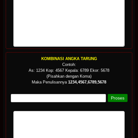
KOMBINASI ANGKA TARUNG
Contoh:
As: 1234 Kop: 4567 Kepala: 6789 Ekor: 5678
(Pisahkan dengan Koma)
Maka Penulisannya
1234,4567,6789,5678