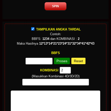
TAMPILKAN ANGKA TARDAL
Contoh:
BBFS:
1234
dan KOMBINASI :
2
Maka Hasilnya
12*13*14*21*23*24*31*32*34*41*42*43
BBFS
KOMBINASI
(Masukkan Kombinasi 4D/3D/2D)