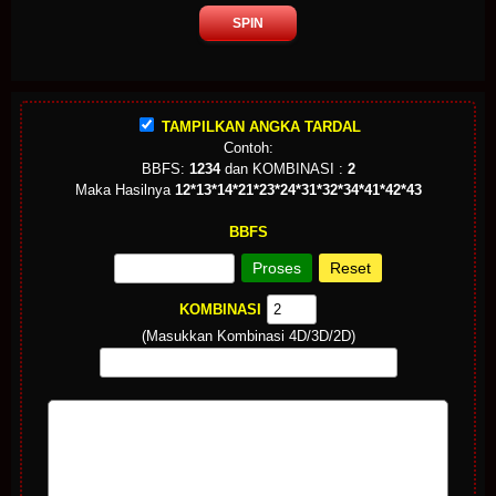
TAMPILKAN ANGKA TARDAL
Contoh:
BBFS:
1234
dan KOMBINASI :
2
Maka Hasilnya
12*13*14*21*23*24*31*32*34*41*42*43
BBFS
KOMBINASI
(Masukkan Kombinasi 4D/3D/2D)