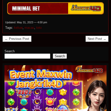
Updated: May 31, 2023 — 4:00 pm
Tags:
keluar
,
macau
,
toto
← Previous Post
Next Post →
Search
Search