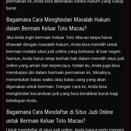
permainan ini, Anda bisa dikenakan sanksi hukum yang cukup
berat.
Bagaimana Cara Menghindari Masalah Hukum
dalam Bermain Keluar Toto Macau?
Jika Anda ingin bermain Keluar Toto Macau tanpa harus
khawatir dengan masalah hukum, Anda bisa memilih untuk
bermain melalui situs judi online yang berbasis di luar negeri.
Namun, Anda harus tetap berhati-hati dalam memilih situs judi
online yang aman dan terpercaya. Selain itu, Anda juga bisa
membatasi diri dalam bermain permainan ini. Misalnya,
menentukan batas waktu atau batas uang yang akan
digunakan untuk bermain. Dengan cara ini, Anda bisa
menghindari kecanduan judi yang bisa berakibat buruk bagi
kehidupan Anda.
Bagaimana Cara Mendaftar di Situs Judi Online
untuk Bermain Keluar Toto Macau?
Untuk mendaftar di situs judi online, Anda hanya perlu mengisi