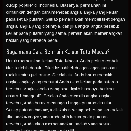
cukup populer di Indonesia. Biasanya, permainan ini
dimainkan dengan cara menebak angka-angka yang keluar
pada setiap putaran. Setiap pemain akan membeli tiket dengan
angka-angka yang dipilihnya, dan jika angka-angka tersebut
keluar pada putaran yang sama, pemain akan memenangkan
hadiah yang berbeda-beda.
Bagaimana Cara Bermain Keluar Toto Macau?
Untuk memainkan Keluar Toto Macau, Anda perlu membeli
tiket terlebih dahulu. Tiket bisa dibeli di agen-agen judi atau
melalui situs judi online. Setelah itu, Anda harus memilih
angka-angka yang menurut Anda akan keluar pada putaran
tersebut. Angka-angka yang bisa dipilih biasanya berkisar
antara 1 hingga 49. Setelah Anda memilih angka-angka
tersebut, Anda harus menunggu hingga putaran dimulai.
Setiap putaran biasanya dilakukan setiap beberapa jam sekali.
Jika angka-angka yang Anda pilih keluar pada putaran
tersebut, Anda akan memenangkan hadiah yang sesuai
dengan jenis taruhan yang Anda pilih.