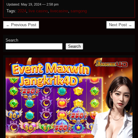
Updated: May 19, 2024 — 2:58 pm
Tags:
2024
,
live casino
,
livecasino
,
samgong
← Previous Post
Next Post →
Search
Search