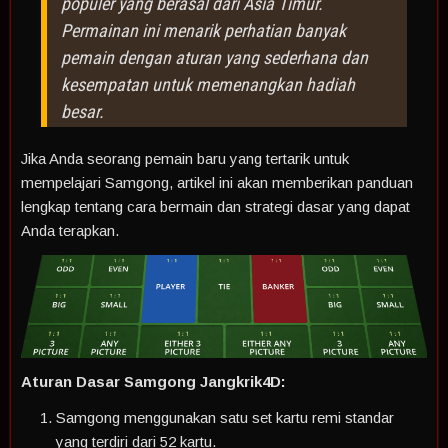
populer yang berasal dari Asia Timur.
Permainan ini menarik perhatian banyak
pemain dengan aturan yang sederhana dan
kesempatan untuk memenangkan hadiah
besar.
Jika Anda seorang pemain baru yang tertarik untuk
mempelajari Samgong, artikel ini akan memberikan panduan
lengkap tentang cara bermain dan strategi dasar yang dapat
Anda terapkan.
Aturan Dasar Samgong Jangkrik4D:
Samgong menggunakan satu set kartu remi standar
yang terdiri dari 52 kartu.