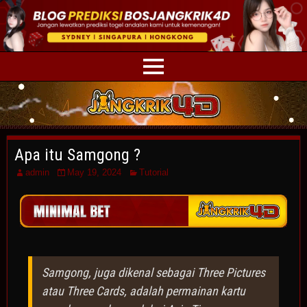
Apa itu Samgong ?
admin
May 19, 2024
Tutorial
Samgong, juga dikenal sebagai Three Pictures
atau Three Cards, adalah permainan kartu