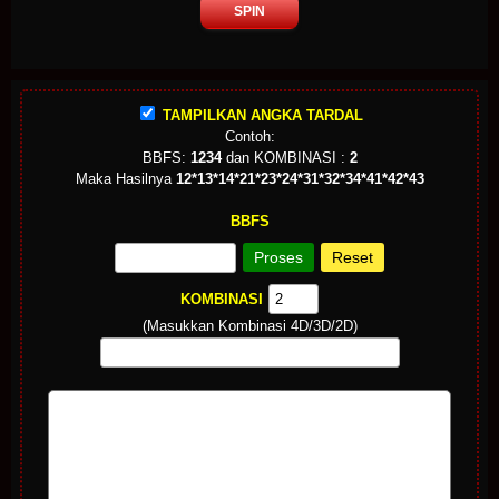
TAMPILKAN ANGKA TARDAL
Contoh:
BBFS:
1234
dan KOMBINASI :
2
Maka Hasilnya
12*13*14*21*23*24*31*32*34*41*42*43
BBFS
KOMBINASI
(Masukkan Kombinasi 4D/3D/2D)