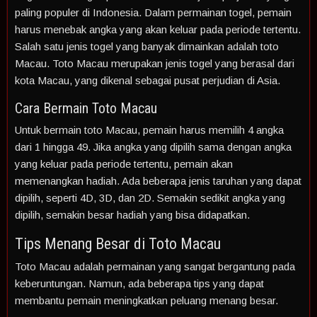
paling populer di Indonesia. Dalam permainan togel, pemain
harus menebak angka yang akan keluar pada periode tertentu.
Salah satu jenis togel yang banyak dimainkan adalah toto
Macau. Toto Macau merupakan jenis togel yang berasal dari
kota Macau, yang dikenal sebagai pusat perjudian di Asia.
Cara Bermain Toto Macau
Untuk bermain toto Macau, pemain harus memilih 4 angka
dari 1 hingga 49. Jika angka yang dipilih sama dengan angka
yang keluar pada periode tertentu, pemain akan
memenangkan hadiah. Ada beberapa jenis taruhan yang dapat
dipilih, seperti 4D, 3D, dan 2D. Semakin sedikit angka yang
dipilih, semakin besar hadiah yang bisa didapatkan.
Tips Menang Besar di Toto Macau
Toto Macau adalah permainan yang sangat bergantung pada
keberuntungan. Namun, ada beberapa tips yang dapat
membantu pemain meningkatkan peluang menang besar.